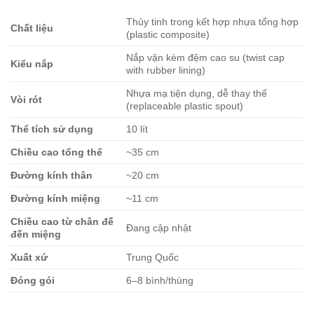
Thủy tinh trong kết hợp nhựa tổng hợp
Chất liệu
(plastic composite)
Nắp vặn kèm đệm cao su (twist cap
Kiểu nắp
with rubber lining)
Nhựa mạ tiện dụng, dễ thay thế
Vòi rót
(replaceable plastic spout)
Thể tích sử dụng
10 lít
Chiều cao tổng thể
~35 cm
Đường kính thân
~20 cm
Đường kính miệng
~11 cm
Chiều cao từ chân đế
Đang cập nhật
đến miệng
Xuất xứ
Trung Quốc
Đóng gói
6–8 bình/thùng