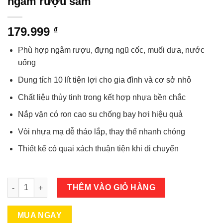
ngâm rượu sâm
179.999
₫
Phù hợp ngâm rượu, đựng ngũ cốc, muối dưa, nước
uống
Dung tích 10 lít tiện lợi cho gia đình và cơ sở nhỏ
Chất liệu thủy tinh trong kết hợp nhựa bền chắc
Nắp vặn có ron cao su chống bay hơi hiệu quả
Vòi nhựa mạ dễ tháo lắp, thay thế nhanh chóng
Thiết kế có quai xách thuận tiện khi di chuyển
Bình thủy tinh 10 lít có vòi quai xách ngâm rượu sâm số lượng
THÊM VÀO GIỎ HÀNG
MUA NGAY