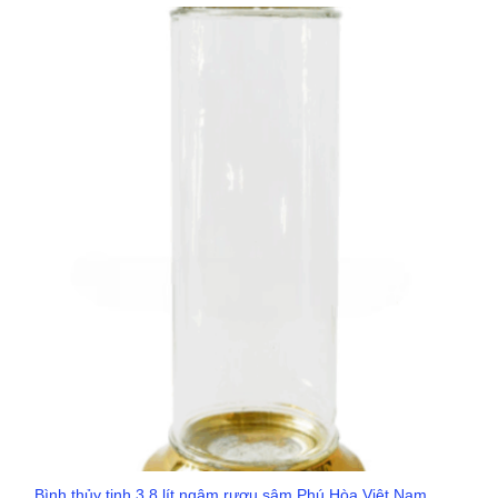
Bình thủy tinh 3.8 lít ngâm rượu sâm Phú Hòa Việt Nam