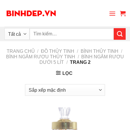
Skip
to
content
Tìm
kiếm:
TRANG CHỦ
/
ĐỒ THỦY TINH
/
BÌNH THỦY TINH
/
BÌNH NGÂM RƯỢU THỦY TINH
/
BÌNH NGÂM RƯỢU
DƯỚI 5 LÍT
/
TRANG 2
LỌC