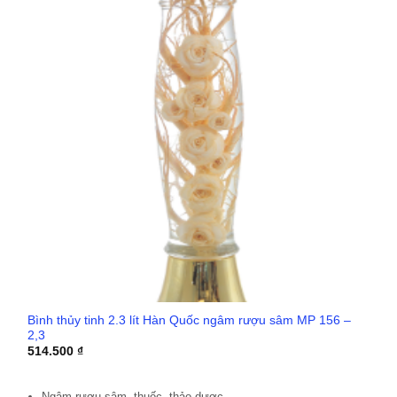
Bình thủy tinh 2.3 lít Hàn Quốc ngâm rượu sâm MP 156 –
2,3
514.500
₫
Ngâm rượu sâm, thuốc, thảo dược