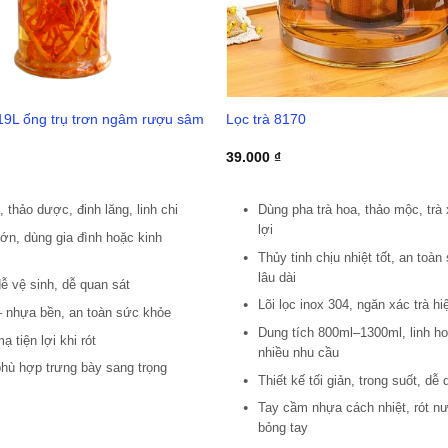
 19L ống trụ trơn ngâm rượu sâm
Lọc trà 8170
39.000
₫
thảo dược, đinh lăng, linh chi
Dùng pha trà hoa, thảo mộc, trà 
lợi
lớn, dùng gia đình hoặc kinh
Thủy tinh chịu nhiệt tốt, an toà
lâu dài
dễ vệ sinh, dễ quan sát
Lõi lọc inox 304, ngăn xác trà hi
– nhựa bền, an toàn sức khỏe
Dung tích 800ml–1300ml, linh ho
 tiện lợi khi rót
nhiều nhu cầu
hù hợp trưng bày sang trọng
Thiết kế tối giản, trong suốt, dễ
Tay cầm nhựa cách nhiệt, rót n
bỏng tay