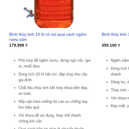
Bình thủy tinh 10 lít có vòi quai xách ngâm
Bình thủy tinh
rượu sâm
179.999
₫
359.100
₫
Phù hợp để ngâm rượu, đựng ngũ cốc, gia
Ngâm sâm, 
vị, muối dưa
Dung tích 
Dung tích 10 lít tiện lợi, đáp ứng nhu cầu
doanh
gia đình
Dáng trụ, 
Chất liệu thủy tinh kết hợp nhựa bền đẹp,
Thủy tinh 
an toàn
Vòi nhựa mạ
Nắp vặn kèm miếng lót cao su chống bay
Đẹp mắt, p
hơi hiệu quả
Vòi nhựa dễ sử dụng, thay thế nhanh
chóng khi cần
Quai xách tiện lợi giúp di chuyển thuận