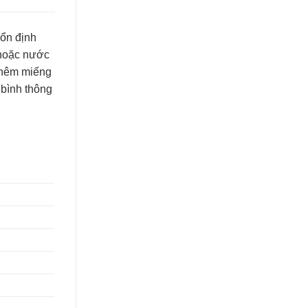
 ổn định
a hoặc nước
 thêm miếng
 bình thông