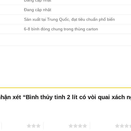
Đang cập nhật
Sản xuất tại Trung Quốc, đạt tiêu chuẩn phổ biến
6-8 bình đóng chung trong thùng carton
hận xét “Bình thủy tinh 2 lít có vòi quai xách
3 trên 5 sao
4 trên 5 sao
5 trên 5 sao