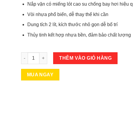
Nắp vặn có miếng lót cao su chống bay hơi hiệu 
Vòi nhựa phổ biến, dễ thay thế khi cần
Dung tích 2 lít, kích thước nhỏ gọn dễ bố trí
Thủy tinh kết hợp nhựa bền, đảm bảo chất lượng
Bình thủy tinh 2 lít có vòi quai xách ngâm rượu sâm s
THÊM VÀO GIỎ HÀNG
MUA NGAY