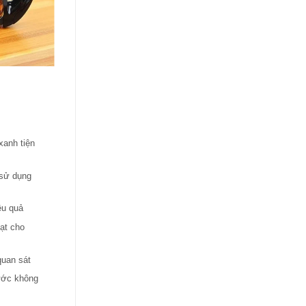
Bình thủy tinh 73 lít Hàn Quốc ngâm rượu sâm
(AF 01 – 73L)
11.445.000
₫
xanh tiện
Hợp ngâm sâm, đinh lăng, vật to
Kính phóng đại, hiệu ứng thị giác rõ
n sử dụng
Nắp xoay kín, silicon chống bay hơi
Nhựa-kính cao cấp, bền đẹp lâu dài
ệu quả
Phủ vàng bóng, chống bong tróc hiệu quả
ạt cho
Dung tích lớn, dễ trưng bày và bảo quản
 quan sát
ước không