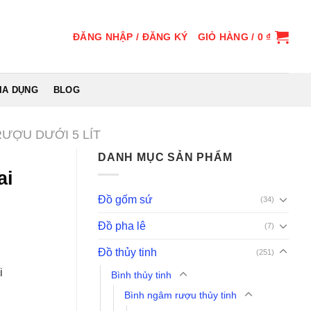
ĐĂNG NHẬP / ĐĂNG KÝ
GIỎ HÀNG /
0
₫
IA DỤNG
BLOG
ƯỢU DƯỚI 5 LÍT
DANH MỤC SẢN PHẨM
ai
Đồ gốm sứ
(34)
Đồ pha lê
(7)
Đồ thủy tinh
(251)
i
Bình thủy tinh
Bình ngâm rượu thủy tinh