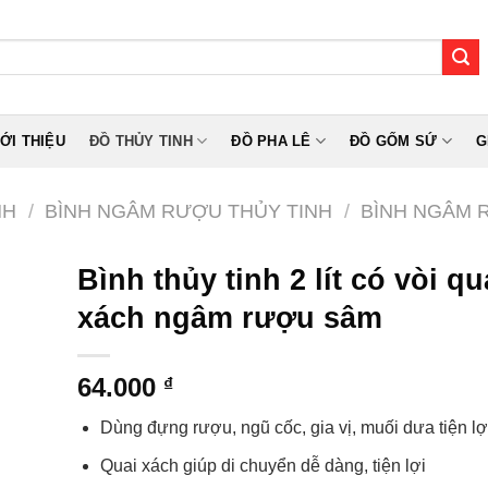
IỚI THIỆU
ĐỒ THỦY TINH
ĐỒ PHA LÊ
ĐỒ GỐM SỨ
G
NH
/
BÌNH NGÂM RƯỢU THỦY TINH
/
BÌNH NGÂM R
Bình thủy tinh 2 lít có vòi qu
xách ngâm rượu sâm
64.000
₫
Dùng đựng rượu, ngũ cốc, gia vị, muối dưa tiện lợ
Quai xách giúp di chuyển dễ dàng, tiện lợi