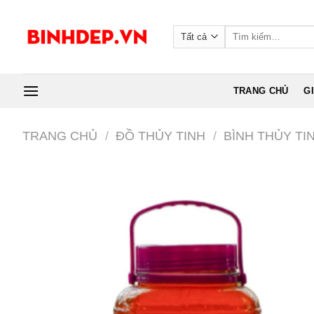
Skip
to
Tìm
content
kiếm:
TRANG CHỦ
G
TRANG CHỦ
/
ĐỒ THỦY TINH
/
BÌNH THỦY TI