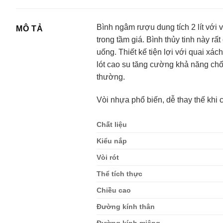
Bình ngâm rượu dung tích 2 lít với
MÔ TẢ
trong tầm giá. Bình thủy tinh này r
uống. Thiết kế tiện lợi với quai x
lót cao su tăng cường khả năng chốn
thường.
Vòi nhựa phổ biến, dễ thay thế khi c
Chất liệu
Kiểu nắp
Vòi rót
Thể tích thực
Chiều cao
Đường kính thân
Đường kính miệng