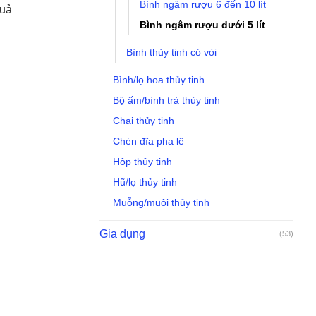
Bình ngâm rượu 6 đến 10 lít
quả
Bình ngâm rượu dưới 5 lít
Bình thủy tinh có vòi
Bình/lọ hoa thủy tinh
Bộ ấm/bình trà thủy tinh
Chai thủy tinh
ố lượng
Chén đĩa pha lê
Hộp thủy tinh
Hũ/lọ thủy tinh
Muỗng/muôi thủy tinh
Gia dụng
(53)