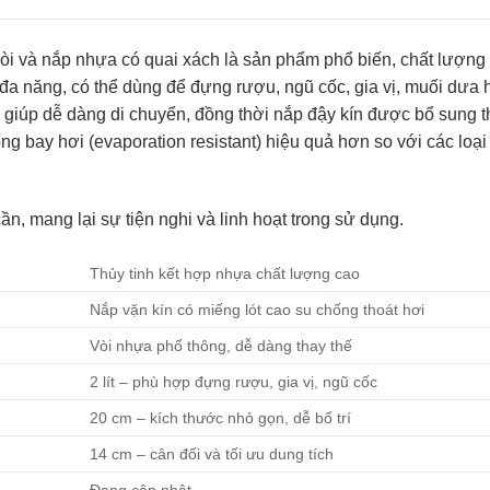
 vòi và nắp nhựa có quai xách là sản phẩm phổ biến, chất lượng
ất đa năng, có thể dùng để đựng rượu, ngũ cốc, gia vị, muối dư
ách giúp dễ dàng di chuyển, đồng thời nắp đậy kín được bổ sung
g bay hơi (evaporation resistant) hiệu quả hơn so với các loại
ần, mang lại sự tiện nghi và linh hoạt trong sử dụng.
Thủy tinh kết hợp nhựa chất lượng cao
Nắp vặn kín có miếng lót cao su chống thoát hơi
Vòi nhựa phổ thông, dễ dàng thay thế
2 lít – phù hợp đựng rượu, gia vị, ngũ cốc
20 cm – kích thước nhỏ gọn, dễ bố trí
14 cm – cân đối và tối ưu dung tích
Đang cập nhật