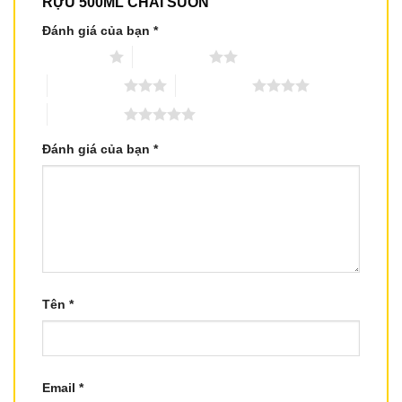
RỰU 500ML CHAI SUÔN”
Đánh giá của bạn
*
1 trên 5 sao
2 trên 5 sao
3 trên 5 sao
4 trên 5 sao
5 trên 5 sao
Đánh giá của bạn
*
Tên
*
Email
*