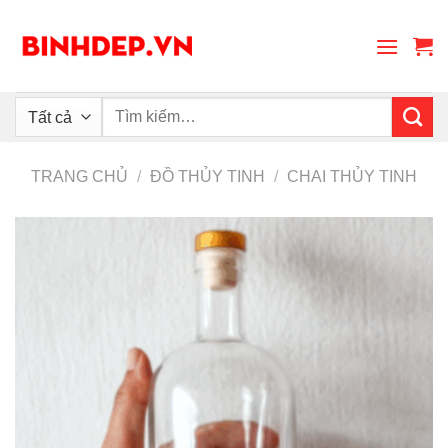
Skip
to
content
Tìm
kiếm:
TRANG CHỦ
/
ĐỒ THỦY TINH
/
CHAI THỦY TINH